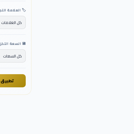
🏷️ العلامة التج
💾 السعة التخز
تطبيق