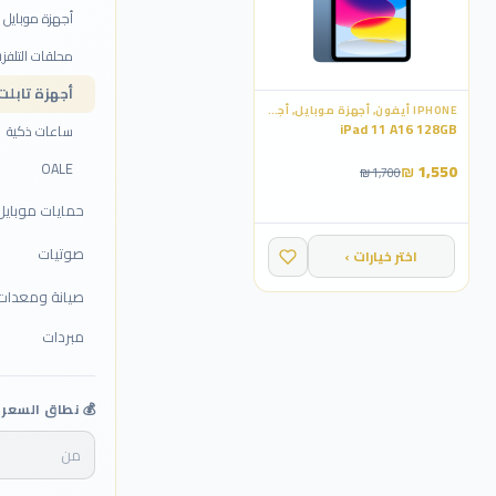
أجهزة موبايل
محلقات التلفزي
أجهزة تابلت
IPHONE أيفون, أجهزة موبايل, أجهزة تابلت
iPad 11 A16 128GB
ساعات ذكية
OALE
1,550 ₪
1,700 ₪
حمايات موبايل
صوتيات
اختر خيارات ›
صيانة ومعدات
مبردات
💰 نطاق السعر