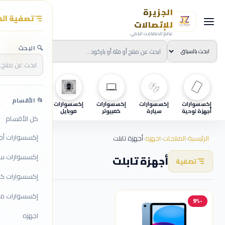
الجزيرة
تصفية الم
للإتصالات
عالم الاتصالات الذكي
🔍 البحث
📂 الأقسام
إكسسوارات
إكسسوارات
إكسسوارات
إكسسوارات
اجهزه
ح
أجهزة لوحية
سيارة
كمبيوتر
موبايل
كل الأقسام
إكسسوارات أج
الرئيسية
›
المنتجات
›
اجهزه
›
أجهزة تابلت
إكسسوارات سي
أجهزة تابلت
تصفية
1 منتج
إكسسوارات كمب
إكسسوارات مو
-9%
اجهزه