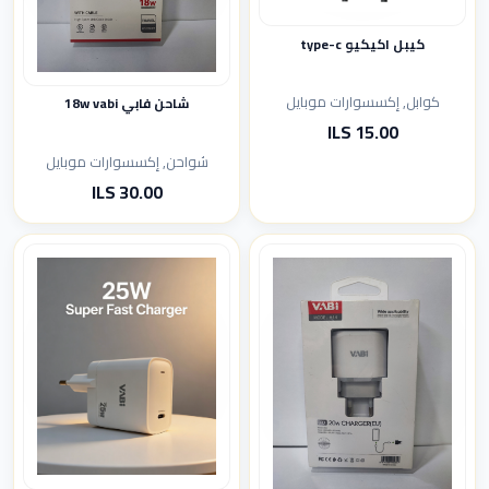
كيبل اكيكيو type-c
كوابل, إكسسوارات موبايل
شاحن فابي 18w vabi
15.00 ILS
شواحن, إكسسوارات موبايل
30.00 ILS