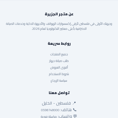
عن متجر الجزيرة
وجهتك الأولى في فلسطين لأرقى إكسسوارات الهواتف والأجهزة الذكية وخدمات الصيانة
الاحترافية بأعلى معايير التكنولوجيا لعام 2026.
روابط سريعة
جميع المنتجات
طلب صيانة جهاز
أقوى العروض
شروط الاستخدام
سياسة الإرجاع
تواصل معنا
📍 فلسطين - الخليل
📞 هاتف:
0598748000
💬 واتساب:
مراسلة فورية