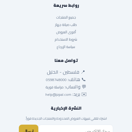
روابط سريعة
جميع المنتجات
طلب صيانة جهاز
أقوى العروض
شروط الاستخدام
سياسة الإرجاع
تواصل معنا
📍 فلسطين - الخليل
📞 هاتف:
0598748000
💬 واتساب:
مراسلة فورية
✉️ بريد:
help@jzpal.com
النشرة الإخبارية
اشترك لتلقي تنبيهات العروض المحدودة والمنتجات الجديدة فوراً.
إرسال