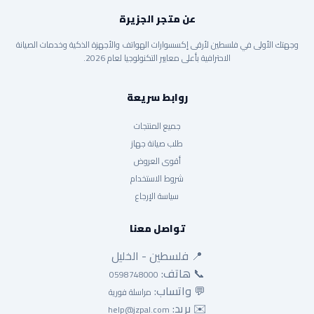
عن متجر الجزيرة
وجهتك الأولى في فلسطين لأرقى إكسسوارات الهواتف والأجهزة الذكية وخدمات الصيانة
الاحترافية بأعلى معايير التكنولوجيا لعام 2026.
روابط سريعة
جميع المنتجات
طلب صيانة جهاز
أقوى العروض
شروط الاستخدام
سياسة الإرجاع
تواصل معنا
📍 فلسطين - الخليل
📞 هاتف:
0598748000
💬 واتساب:
مراسلة فورية
✉️ بريد:
help@jzpal.com