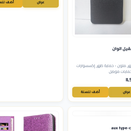
عرض
أضف للس
قيل الوان
ر, ملون - حماية ظهر, إكسسوارات
مايات موبايل
عرض
أضف للسلة