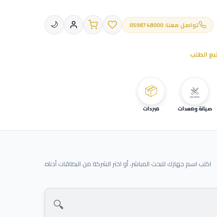
تواصل معنا: 0598748000
🌙
بع الطلب
📦
صيانة ومعدات
مبردات
اكتب اسم جهازك للبحث المباشر، أو اختر الشركة من البطاقات أدناه
🔍