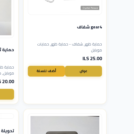
gear4 شفاف
حماية ظهر, شفاف - حماية ظهر, حمايات
حماية ث
موبايل
25.00 ILS
حماية ظه
عرض
أضف للسلة
موبايل, ح
20.00 ILS
تحويلة aux type-c