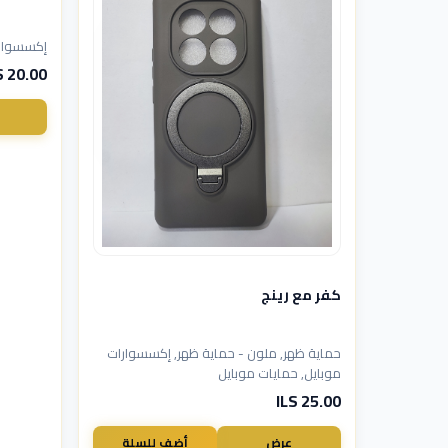
إكسسوارات
20.00 ILS
كفر مع رينج
حماية ظهر, ملون - حماية ظهر, إكسسوارات
موبايل, حمايات موبايل
25.00 ILS
عرض
أضف للسلة