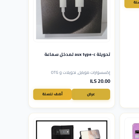
لة
تحويلة aux type-c لمدخل سماعة
إكسسوارات موبايل, نحويلات و OTG
20.00 ILS
عرض
أضف للسلة