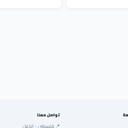
عة
تواصل معنا
📍 فلسطين - الخليل