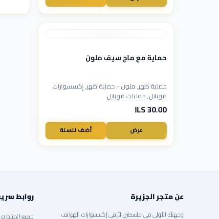
حماية مع ماج سيف ملون
حماية ظهر, ملون - حماية ظهر, إكسسوارات
موبايل, حمايات موبايل
30.00 ILS
عرض
أضف للسلة
عن متجر الجزيرة
روابط سري
وجهتك الأولى في فلسطين لأرقى إكسسوارات الهواتف
جميع المنتجات