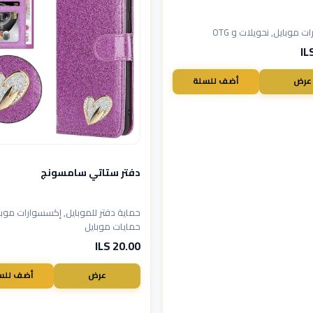
 موبايل, نحويلات و OTG
عرض
أضف للسلة
دفتر ستاتي سامسونج
حماية دفتر للموبايل, إكسسوارات موبا
حمايات موبايل
20.00 ILS
عرض
أضف للس