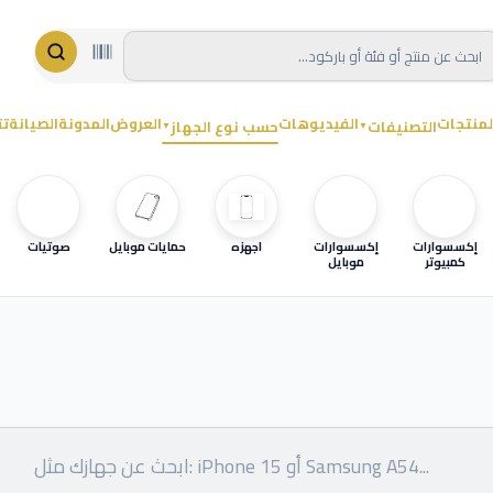
لمنتجات
الفيديوهات
العروض
المدونة
الصيانة
تت
التصنيفات
حسب نوع الجهاز
▼
▼
إكسسوارات
إكسسوارات
اجهزه
حمايات موبايل
صوتيات
كمبيوتر
موبايل