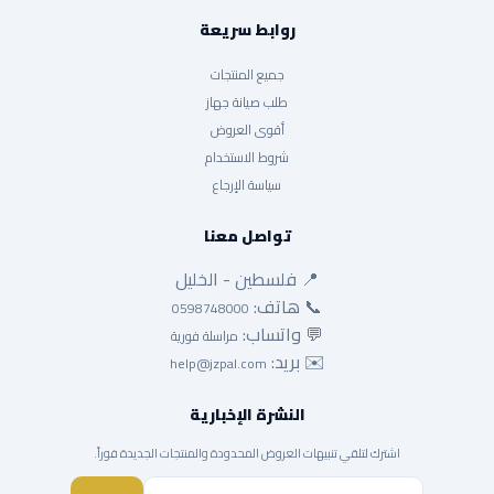
روابط سريعة
جميع المنتجات
طلب صيانة جهاز
أقوى العروض
شروط الاستخدام
سياسة الإرجاع
تواصل معنا
📍 فلسطين - الخليل
📞 هاتف:
0598748000
💬 واتساب:
مراسلة فورية
✉️ بريد:
help@jzpal.com
النشرة الإخبارية
اشترك لتلقي تنبيهات العروض المحدودة والمنتجات الجديدة فوراً.