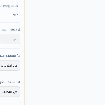
صيانة ومعدات
مبردات
💰 نطاق السعر
🏷️ العلامة التج
💾 السعة التخز