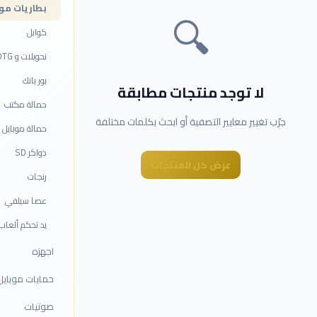
بطاريات مو
🔍
كوابل
نحويلات و OTG
بور بانك
لا توجد منتجات مطابقة
حمالة مكتب
جرّب تغيير معايير التصفية أو ابحث بكلمات مختلفة
حمالة موبايل 
ذواكر SD
عرض كل المنتجات
رنجات
عصا سيلفي
يد تحكم ألعاب
اجهزه
حمايات موبايل
صوتيات