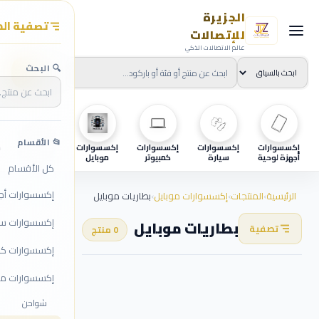
الجزيرة
تصفية الم
للإتصالات
عالم الاتصالات الذكي
🔍 البحث
📂 الأقسام
إكسسوارات
إكسسوارات
إكسسوارات
إكسسوارات
اجهزه
ح
أجهزة لوحية
سيارة
كمبيوتر
موبايل
كل الأقسام
إكسسوارات أج
الرئيسية
›
المنتجات
›
إكسسوارات موبايل
›
بطاريات موبايل
إكسسوارات سي
بطاريات موبايل
تصفية
0 منتج
إكسسوارات كمب
إكسسوارات مو
شواحن