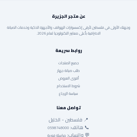
عن متجر الجزيرة
وجهتك الأولى في فلسطين لأرقى إكسسوارات الهواتف والأجهزة الذكية وخدمات الصيانة
الاحترافية بأعلى معايير التكنولوجيا لعام 2026.
روابط سريعة
جميع المنتجات
طلب صيانة جهاز
أقوى العروض
شروط الاستخدام
سياسة الإرجاع
تواصل معنا
📍 فلسطين - الخليل
📞 هاتف:
0598748000
💬 واتساب:
مراسلة فورية