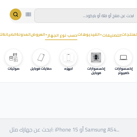
لمنتجات
الفيديوهات
العروض
المدونة
الصيانة
تت
التصنيفات
حسب نوع الجهاز
▼
▼
إكسسوارات
إكسسوارات
اجهزه
حمايات موبايل
صوتيات
كمبيوتر
موبايل