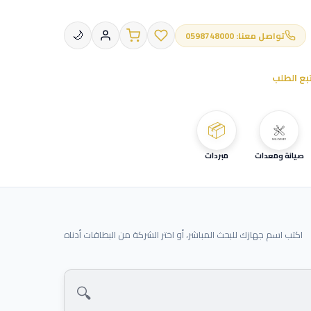
تواصل معنا: 0598748000
🌙
بع الطلب
📦
صيانة ومعدات
مبردات
اكتب اسم جهازك للبحث المباشر، أو اختر الشركة من البطاقات أدناه
🔍