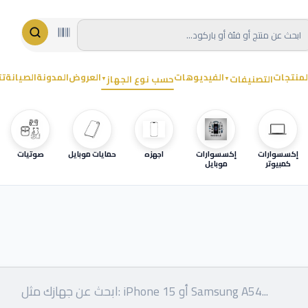
لمنتجات
الفيديوهات
العروض
المدونة
الصيانة
تت
التصنيفات
حسب نوع الجهاز
▼
▼
إكسسوارات
إكسسوارات
اجهزه
حمايات موبايل
صوتيات
كمبيوتر
موبايل