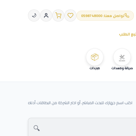
تواصل معنا: 0598748000
🌙
بع الطلب
📦
صيانة ومعدات
مبردات
اكتب اسم جهازك للبحث المباشر، أو اختر الشركة من البطاقات أدناه
🔍