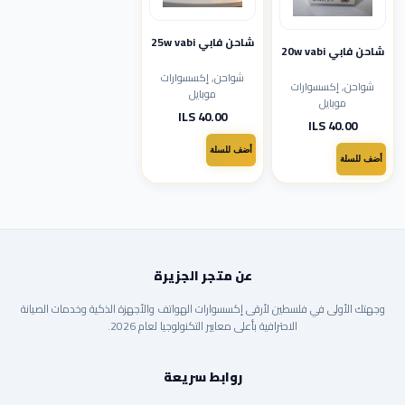
شاحن فابي 25w vabi
شاحن فابي 20w vabi
شواحن, إكسسوارات
شواحن, إكسسوارات
موبايل
موبايل
40.00 ILS
40.00 ILS
أضف للسلة
أضف للسلة
عن متجر الجزيرة
وجهتك الأولى في فلسطين لأرقى إكسسوارات الهواتف والأجهزة الذكية وخدمات الصيانة
الاحترافية بأعلى معايير التكنولوجيا لعام 2026.
روابط سريعة