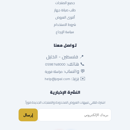
جميع المنتجات
طلب صيانة جهاز
أقوى العروض
شروط الاستخدام
سياسة الإرجاع
تواصل معنا
📍 فلسطين - الخليل
📞 هاتف:
0598748000
💬 واتساب:
مراسلة فورية
✉️ بريد:
help@jzpal.com
النشرة الإخبارية
اشترك لتلقي تنبيهات العروض المحدودة والمنتجات الجديدة فوراً.
إرسال