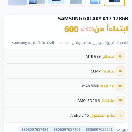
SAMSUNG GALAXY A17 128GB
600
ابتداءاً من
650 ₪
التصنيف: أجهزة موبايل, سامسونج samsung
العلامة التجارية: samsung
المعالج:
MTK G99
الكاميرا:
50MP
البطارية:
5000 mAh
الشاشة:
6.6" AMOLED
نظام التشغيل:
Android 16
الباركود:
8806097657484
8806097657460
8806097655251