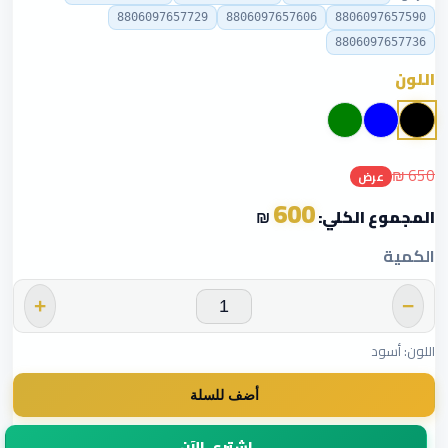
8806097657729
8806097657606
8806097657590
8806097657736
اللون
650 ₪
عرض
600
المجموع الكلي:
₪
الكمية
+
−
اللون: أسود
أضف للسلة
اشتري الآن