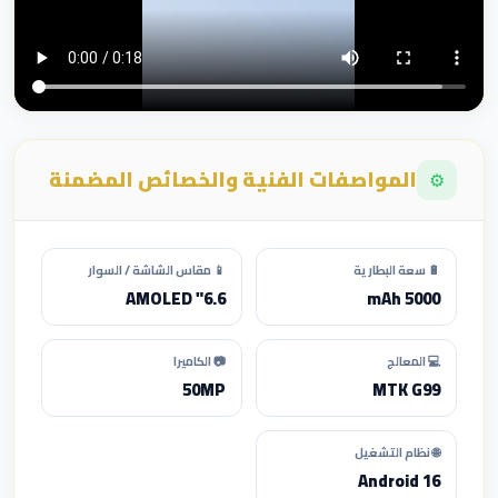
المواصفات الفنية والخصائص المضمنة
⚙️
🔋 سعة البطارية
📱 مقاس الشاشة / السوار
6.6" AMOLED
5000 mAh
💻 المعالج
📷 الكاميرا
50MP
MTK G99
🌐 نظام التشغيل
Android 16