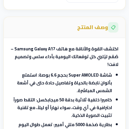
وصف المنتج
📋
اكتشف القوة والأناقة مع هاتف Samsung Galaxy A17 –
صُمّم ليُلبي كل توقعاتك اليومية بأداء سلس وتصميم
لافت!
شاشة Super AMOLED بحجم 6.6 بوصة:
استمتع
بألوان نابضة بالحياة وتفاصيل حادة حتى في أشعة
الشمس المباشرة.
كاميرا خلفية ثلاثية بدقة 50 ميجابكسل:
التقط صوراً
احترافية في أي وقت، سواء نهاراً أو ليلاً، مع تقنية
تثبيت الصورة الذكية.
بطارية ضخمة 5000 مللي أمبير:
تعمل طوال اليوم