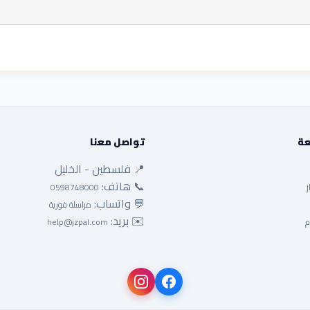
عة
تواصل معنا
📍 فلسطين - الخليل
📞 هاتف:
ز
0598748000
💬 واتساب:
مراسلة فورية
✉️ بريد:
م
help@jzpal.com