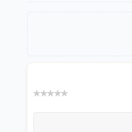
★
★
★
★
★