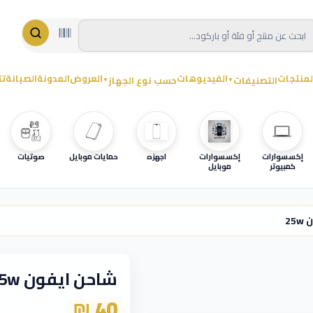
لمنتجات
الفيديوهات
العروض
المدونة
الصيانة
تت
التصنيفات
حسب نوع الجهاز
▼
▼
إكسسوارات
إكسسوارات
اجهزه
حمايات موبايل
صوتيات
كمبيوتر
موبايل
25
شاحن ايفون 25w
40 ₪