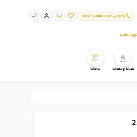
تواصل معنا: 0598748000
🌙
بع الطلب
📦
صيانة ومعدات
مبردات