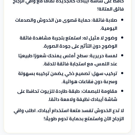
حافظ على شاشة آيبادك كالجديدة تمامًا مع واقي الزجاج
فائق المتانة!
صلابة فائقة:
حماية قصوى من الخدوش والصدمات
اليومية.
وضوح لا مثيل له:
استمتع بتجربة مشاهدة فائقة
الوضوح دون التأثير على جودة الصورة.
لمسة حريرية:
سطح أملس يمنحك شعورًا طبيعيًا
عند اللمس، مع استجابة فائقة للدقة.
تركيب سهل:
تصميم ذكي يضمن تركيبه بسهولة
وسرعة دون فقاعات هوائية.
مقاومة للبصمات:
طبقة طاردة للزيوت تحافظ على
شاشة آيبادك نظيفة ولامعة دائمًا.
لا تدع الخدوش تفسد متعة استخدام آيبادك. اطلب واقي
الزجاج الآن واستمتع بحماية تدوم طويلًا!