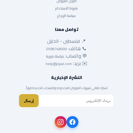
أقوى العروض
شروط الاستخدام
سياسة الإرجاع
تواصل معنا
📍 فلسطين - الخليل
📞 هاتف:
0598748000
💬 واتساب:
مراسلة فورية
✉️ بريد:
help@jzpal.com
النشرة الإخبارية
اشترك لتلقي تنبيهات العروض المحدودة والمنتجات الجديدة فوراً.
إرسال