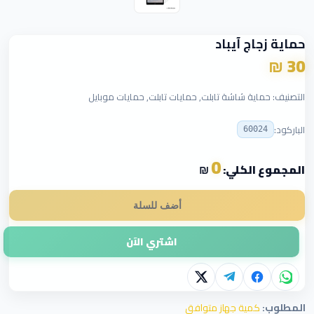
حماية زجاج آيباد
30 ₪
التصنيف: حماية شاشة تابلت, حمايات تابلت, حمايات موبايل
الباركود:
60024
0
المجموع الكلي:
₪
أضف للسلة
اشتري الآن
المطلوب:
كمية جهاز متوافق