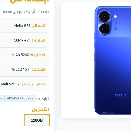
التصنيف: أجهزة موبايل, tecno
المعالج:
Helio G81
الكاميرا:
50MP + AI
البطارية:
5200 mAh
الشاشة:
6.7" IPS LCD
نظام التشغيل:
Android 16
الباركود:
6
4894947105272
التخزين
128GB