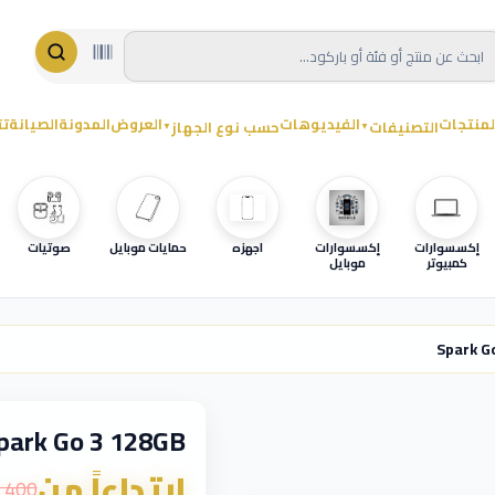
لمنتجات
الفيديوهات
العروض
المدونة
الصيانة
تت
التصنيفات
حسب نوع الجهاز
▼
▼
إكسسوارات
إكسسوارات
اجهزه
حمايات موبايل
صوتيات
كمبيوتر
موبايل
Spark G
park Go 3 128GB
ابتداءاً من
400 ₪