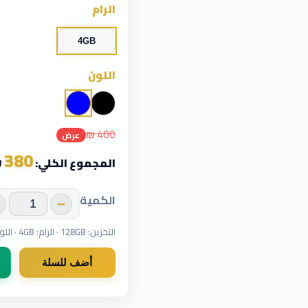
الرام
4GB
اللون
400 ₪
عرض
380
المجموع الكلي:
₪
الكمية
−
التخزين: 128GB · الرام: 4GB · اللون: أزرق
أضف للسلة