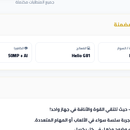
جميع المتطلبات مكتملة
مضمنة
/ السوار
💻 المعالج
📷 الكاميرا
50MP + AI
Helio G81
ربة سلسة سواء في الألعاب أو المهام المتعددة.
فاء وضوح مذهل في كل بكسل.