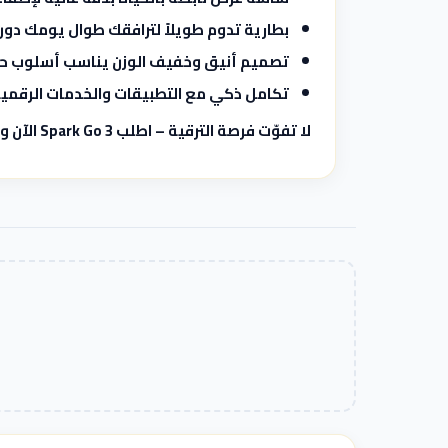
بطارية تدوم طويلاً لترافقك طوال يومك دون 
تصميم أنيق وخفيف الوزن يناسب أسلوب حي
تكامل ذكي مع التطبيقات والخدمات الرقمي
لا تفوّت فرصة الترقية – اطلب Spark Go 3 الآن وامتلك مستقبل التكنولوجيا في يدك!