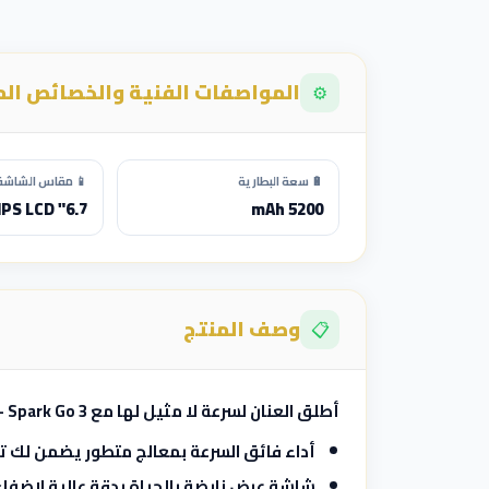
المواصفات الفنية والخصائص ال
⚙️
🔋 سعة البطارية
📱 مقاس الشاشة 
6.7" IPS LCD
5200 mAh
وصف المنتج
📋
أطلق العنان لسرعة لا مثيل لها مع Spark Go 3 – حيث تلتقي القوة والأناقة في جهاز واحد!
أداء فائق السرعة بمعالج متطور يضمن لك تج
شاشة عرض نابضة بالحياة بدقة عالية لإض