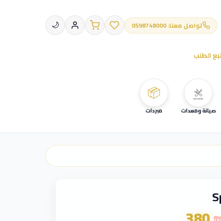
تواصل معنا: 0598748000
🌙
بع الطلب
📦
صيانة ومعدات
مبردات
S
380