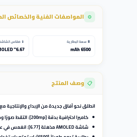
المواصفات الفنية والخصائص ال
⚙️
🔋 سعة البطارية
📱 مقاس الشاشة 
6.67" AMOLED
6500 mAh
وصف المنتج
📋
انطلق نحو آفاق جديدة من الإبداع والإنتاجية مع هاتف te 15 Pro 4G
كاميرا احترافية بدقة [200mp]:
التقط صورًا و
شاشة AMOLED مذهلة [6.77]:
انغمس في عالم من الألو
بطارية تدوم طويلاً [6500]:
استمتع باستخدام 