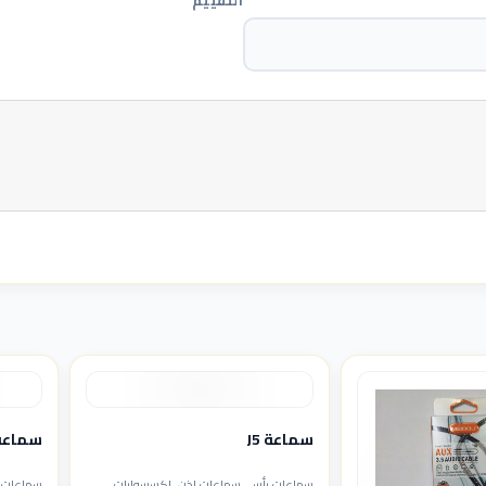
التقييم
سماعة J5
سماعة S5830 
سماعات رأس, سماعات اذن, إكسسوارات
سماعات 