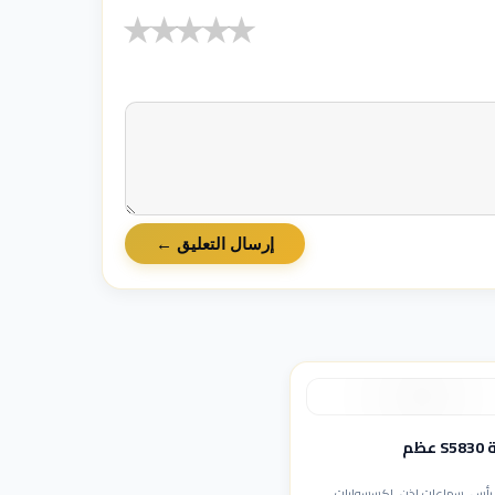
★
★
★
★
★
إرسال التعليق ←
عظم
رأس, سماعات اذن, إكسسوارات