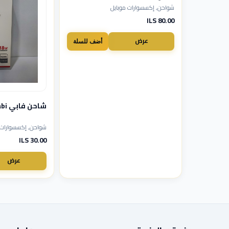
شواحن, إكسسوارات موبايل
80.00 ILS
عرض
أضف للسلة
شاحن فابي 18w vabi
شواحن, إكسسوارات 
30.00 ILS
عرض