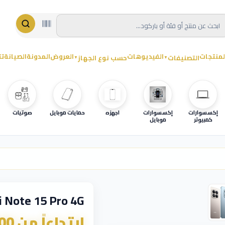
لمنتجات
الفيديوهات
العروض
المدونة
الصيانة
تت
التصنيفات
حسب نوع الجهاز
▼
▼
إكسسوارات
إكسسوارات
اجهزه
حمايات موبايل
صوتيات
كمبيوتر
موبايل
 Note 15 Pro 4G
ابتداءاً من 900 ₪