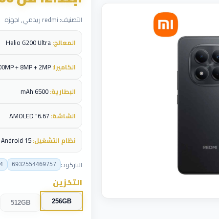
التصنيف: redmi ريدمي, اجهزه
المعالج:
Helio G200 Ultra
الكاميرا:
200MP + 8MP + 2MP
البطارية:
6500 mAh
الشاشة:
6.67" AMOLED
نظام التشغيل:
Android 15
الباركود:
4
6932554469757
التخزين
256GB
512GB