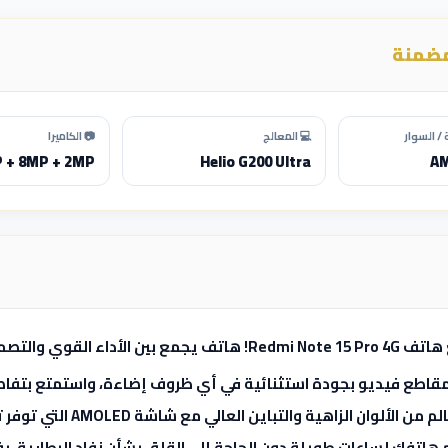
مضمنة
/ السوار
💻 المعالج
📷 الكاميرا
 + 8MP + 2MP
Helio G200 Ultra
Redmi No!
هاتف يجمع بين الأداء القوي والتصمي
مقاطع فيديو بجودة استثنائية في أي ظروف إضاءة، واستمتع بتفاصي
ان الزاهية والتباين العالي مع شاشة AMOLED التي توفر تجربة مشاهدة غامرة وممتعة.
هاتفك لساعات طويلة دون الحاجة إلى القلق بشأن نفاد البطارية، بف