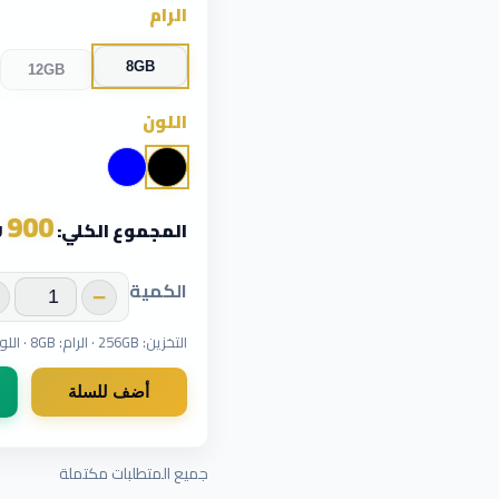
الرام
8GB
12GB
اللون
900
المجموع الكلي:
₪
الكمية
−
التخزين: 256GB · الرام: 8GB · اللون: أسود
أضف للسلة
جميع المتطلبات مكتملة