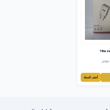
موبايل
أضف للسلة