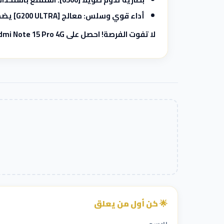
أداء قوي وسلس:
معالج [G200 ULTRA] يضمن لك تشغيل التطبيقات والألعاب بسلاسة فائقة، وتجربة استخدام خالية من التأخير.
لا تفوت الفرصة! احصل على Redmi Note 15 Pro 4G الآن واستمتع بتجربة هاتف ذكي متكاملة تلبي جميع احتياجاتك.
🌟 كن أول من يعلق