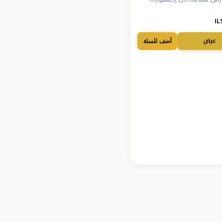
عرض
أضف للسلة