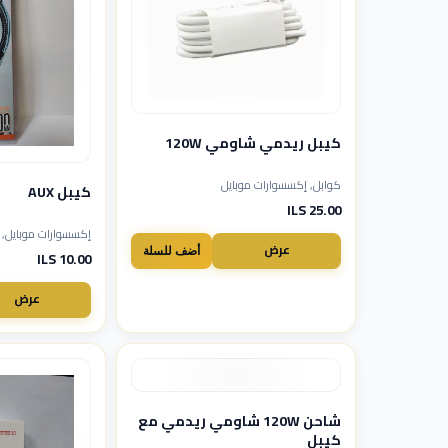
كيبل ريدمي شاومي 120W
كوابل, إكسسوارات موبايل
كيبل AUX
25.00 ILS
إكسسوارات موبايل, نحو
عرض
أضف للسلة
10.00 ILS
عرض
شاحن 120W شاومي ريدمي مع
كيبل