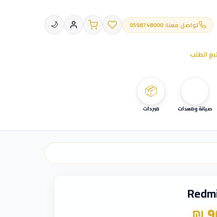
تواصل معنا: 0598748000
🌙
بع الطلب
📦
صيانة ومعدات
مبردات
Redmi