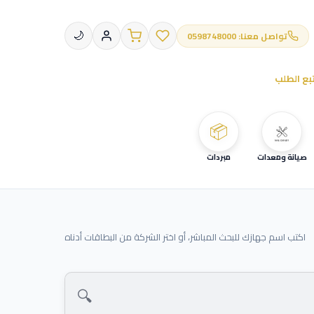
تواصل معنا: 0598748000
🌙
بع الطلب
📦
صيانة ومعدات
مبردات
اكتب اسم جهازك للبحث المباشر، أو اختر الشركة من البطاقات أدناه
🔍