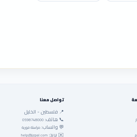
عة
تواصل معنا
📍 فلسطين - الخليل
📞 هاتف:
ز
0598748000
💬 واتساب:
مراسلة فورية
✉️ بريد:
م
help@jzpal.com