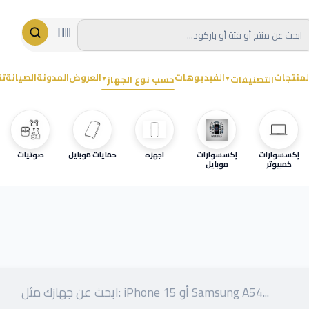
لمنتجات
الفيديوهات
العروض
المدونة
الصيانة
تت
التصنيفات
حسب نوع الجهاز
▼
▼
إكسسوارات
إكسسوارات
اجهزه
حمايات موبايل
صوتيات
كمبيوتر
موبايل