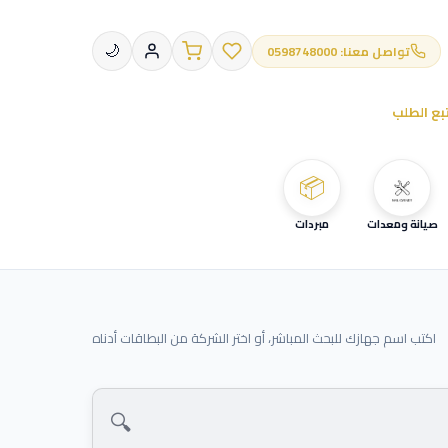
تواصل معنا: 0598748000
🌙
بع الطلب
📦
صيانة ومعدات
مبردات
اكتب اسم جهازك للبحث المباشر، أو اختر الشركة من البطاقات أدناه
🔍