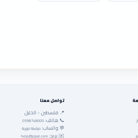
عة
تواصل معنا
📍 فلسطين - الخليل
📞 هاتف:
ز
0598748000
💬 واتساب:
مراسلة فورية
✉️ بريد:
م
help@jzpal.com