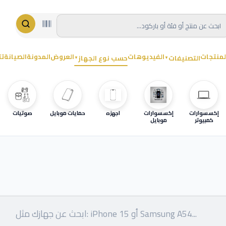
لمنتجات
الفيديوهات
العروض
المدونة
الصيانة
تت
التصنيفات
حسب نوع الجهاز
▼
▼
إكسسوارات
إكسسوارات
اجهزه
حمايات موبايل
صوتيات
كمبيوتر
موبايل