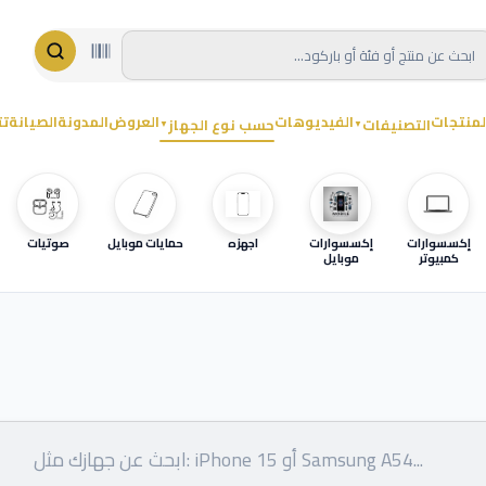
لمنتجات
الفيديوهات
العروض
المدونة
الصيانة
تت
التصنيفات
حسب نوع الجهاز
▼
▼
إكسسوارات
إكسسوارات
اجهزه
حمايات موبايل
صوتيات
كمبيوتر
موبايل