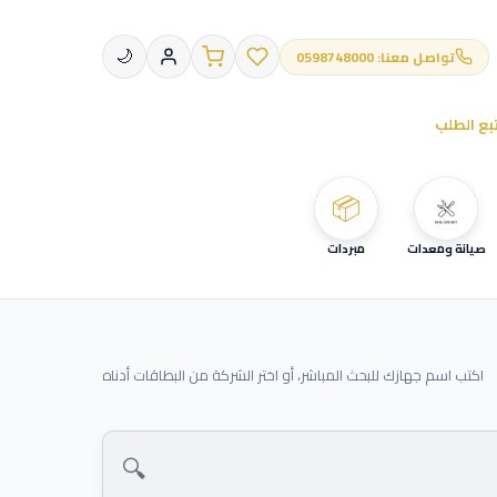
تواصل معنا: 0598748000
🌙
بع الطلب
📦
صيانة ومعدات
مبردات
اكتب اسم جهازك للبحث المباشر، أو اختر الشركة من البطاقات أدناه
🔍