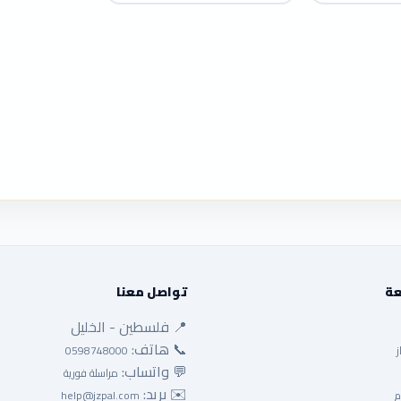
عة
تواصل معنا
📍 فلسطين - الخليل
📞 هاتف:
ز
0598748000
💬 واتساب:
مراسلة فورية
✉️ بريد:
م
help@jzpal.com