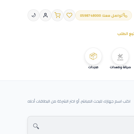
تواصل معنا: 0598748000
🌙
بع الطلب
📦
صيانة ومعدات
مبردات
اكتب اسم جهازك للبحث المباشر، أو اختر الشركة من البطاقات أدناه
🔍