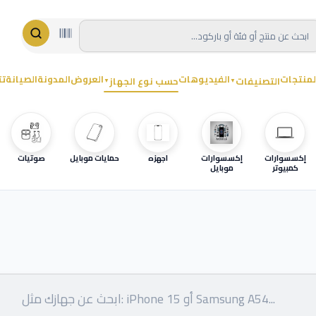
لمنتجات
الفيديوهات
العروض
المدونة
الصيانة
تت
التصنيفات
حسب نوع الجهاز
▼
▼
إكسسوارات
إكسسوارات
اجهزه
حمايات موبايل
صوتيات
كمبيوتر
موبايل