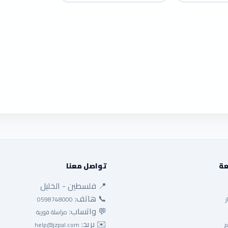
عة
تواصل معنا
📍 فلسطين - الخليل
📞 هاتف:
ز
0598748000
💬 واتساب:
مراسلة فورية
✉️ بريد:
م
help@jzpal.com