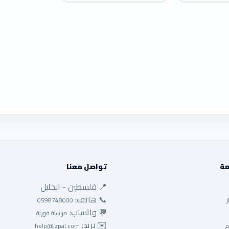
عة
تواصل معنا
📍 فلسطين - الخليل
📞 هاتف:
ز
0598748000
💬 واتساب:
مراسلة فورية
✉️ بريد:
م
help@jzpal.com