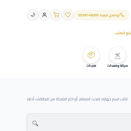
تواصل معنا: 0598748000
🌙
بع الطلب
📦
صيانة ومعدات
مبردات
اكتب اسم جهازك للبحث المباشر، أو اختر الشركة من البطاقات أدناه
🔍