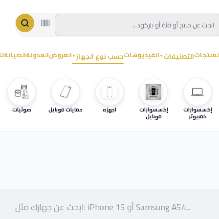
لمنتجات
الفيديوهات
العروض
المدونة
الصيانة
تت
التصنيفات
حسب نوع الجهاز
▼
▼
إكسسوارات
إكسسوارات
اجهزه
حمايات موبايل
صوتيات
كمبيوتر
موبايل