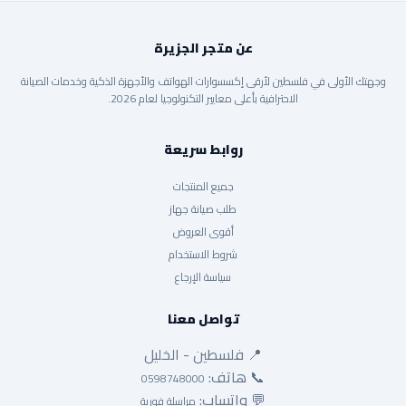
عن متجر الجزيرة
وجهتك الأولى في فلسطين لأرقى إكسسوارات الهواتف والأجهزة الذكية وخدمات الصيانة
الاحترافية بأعلى معايير التكنولوجيا لعام 2026.
روابط سريعة
جميع المنتجات
طلب صيانة جهاز
أقوى العروض
شروط الاستخدام
سياسة الإرجاع
تواصل معنا
📍 فلسطين - الخليل
📞 هاتف:
0598748000
💬 واتساب:
مراسلة فورية