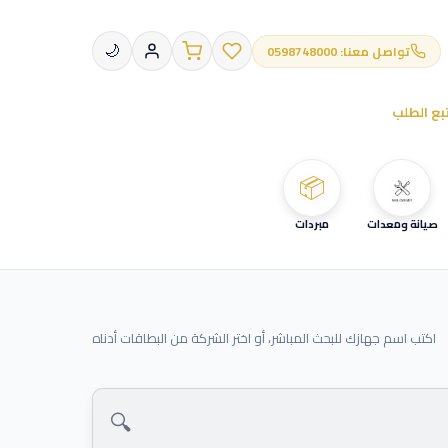
تواصل معنا: 0598748000
🌙
بع الطلب
📦
صيانة ومعدات
مبردات
اكتب اسم جهازك للبحث المباشر، أو اختر الشركة من البطاقات أدناه
🔍