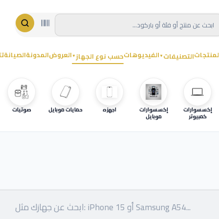
لمنتجات
الفيديوهات
العروض
المدونة
الصيانة
تت
التصنيفات
حسب نوع الجهاز
▼
▼
إكسسوارات
إكسسوارات
اجهزه
حمايات موبايل
صوتيات
كمبيوتر
موبايل