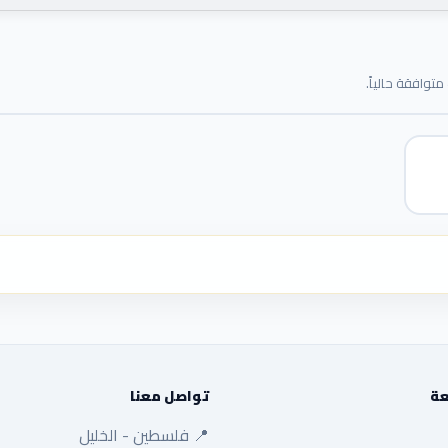
توافقة حالياً.
عة
تواصل معنا
📍 فلسطين - الخليل