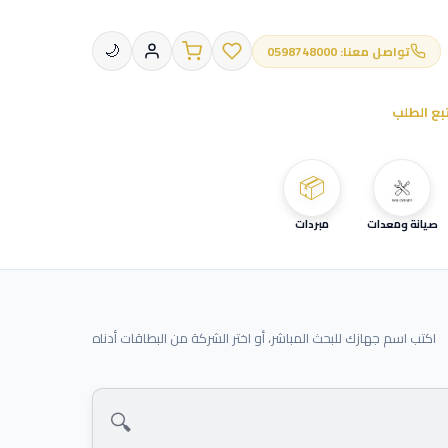
تواصل معنا: 0598748000
🌙
بع الطلب
📦
صيانة ومعدات
مبردات
اكتب اسم جهازك للبحث المباشر، أو اختر الشركة من البطاقات أدناه
🔍