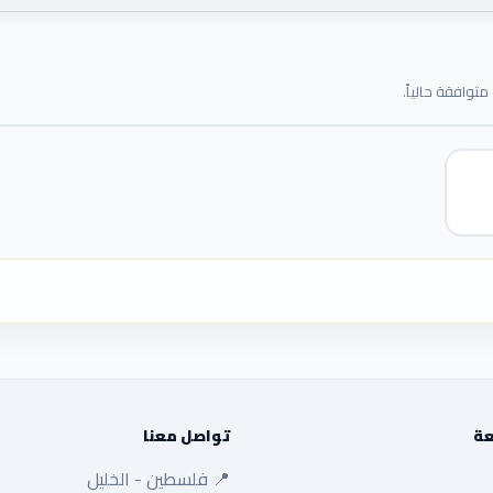
توافقة حالياً.
عة
تواصل معنا
📍 فلسطين - الخليل