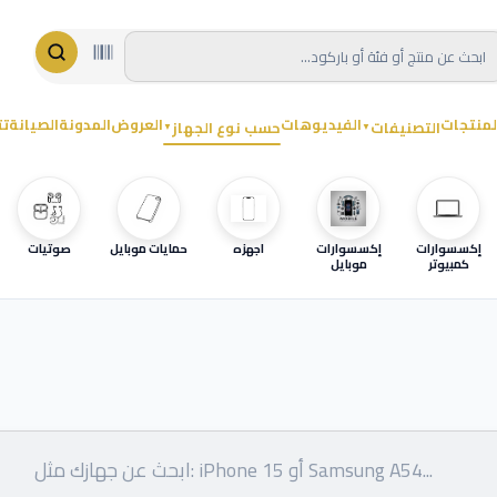
لمنتجات
الفيديوهات
العروض
المدونة
الصيانة
تت
التصنيفات
حسب نوع الجهاز
▼
▼
إكسسوارات
إكسسوارات
اجهزه
حمايات موبايل
صوتيات
كمبيوتر
موبايل