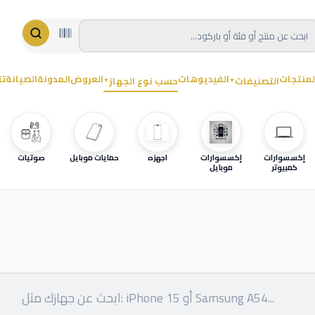
لمنتجات
الفيديوهات
العروض
المدونة
الصيانة
تت
التصنيفات
حسب نوع الجهاز
▼
▼
إكسسوارات
إكسسوارات
اجهزه
حمايات موبايل
صوتيات
كمبيوتر
موبايل