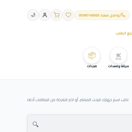
تواصل معنا: 0598748000
🌙
بع الطلب
📦
صيانة ومعدات
مبردات
اكتب اسم جهازك للبحث المباشر، أو اختر الشركة من البطاقات أدناه
🔍