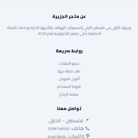
عن متجر الجزيرة
وجهتك الأولى في فلسطين لأرقى إكسسوارات الهواتف والأجهزة الذكية وخدمات الصيانة
الاحترافية بأعلى معايير التكنولوجيا لعام 2026.
روابط سريعة
جميع المنتجات
طلب صيانة جهاز
أقوى العروض
شروط الاستخدام
سياسة الإرجاع
تواصل معنا
📍 فلسطين - الخليل
📞 هاتف:
0598748000
💬 واتساب:
مراسلة فورية