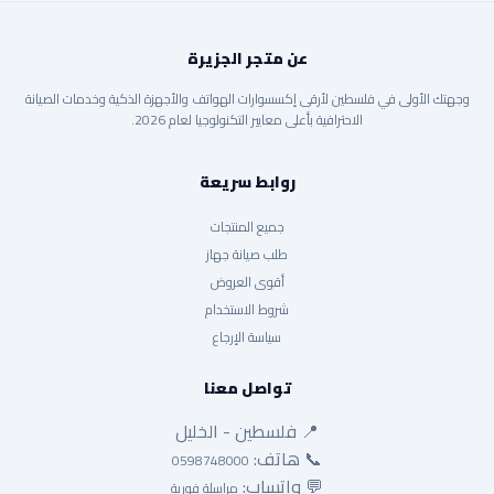
عن متجر الجزيرة
وجهتك الأولى في فلسطين لأرقى إكسسوارات الهواتف والأجهزة الذكية وخدمات الصيانة
الاحترافية بأعلى معايير التكنولوجيا لعام 2026.
روابط سريعة
جميع المنتجات
طلب صيانة جهاز
أقوى العروض
شروط الاستخدام
سياسة الإرجاع
تواصل معنا
📍 فلسطين - الخليل
📞 هاتف:
0598748000
💬 واتساب:
مراسلة فورية