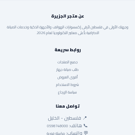
عن متجر الجزيرة
وجهتك الأولى في فلسطين لأرقى إكسسوارات الهواتف والأجهزة الذكية وخدمات الصيانة
الاحترافية بأعلى معايير التكنولوجيا لعام 2026.
روابط سريعة
جميع المنتجات
طلب صيانة جهاز
أقوى العروض
شروط الاستخدام
سياسة الإرجاع
تواصل معنا
📍 فلسطين - الخليل
📞 هاتف:
0598748000
💬 واتساب:
مراسلة فورية