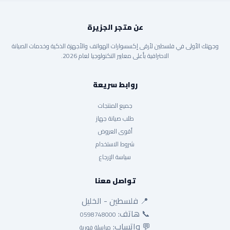
عن متجر الجزيرة
وجهتك الأولى في فلسطين لأرقى إكسسوارات الهواتف والأجهزة الذكية وخدمات الصيانة
الاحترافية بأعلى معايير التكنولوجيا لعام 2026.
روابط سريعة
جميع المنتجات
طلب صيانة جهاز
أقوى العروض
شروط الاستخدام
سياسة الإرجاع
تواصل معنا
📍 فلسطين - الخليل
📞 هاتف:
0598748000
💬 واتساب:
مراسلة فورية