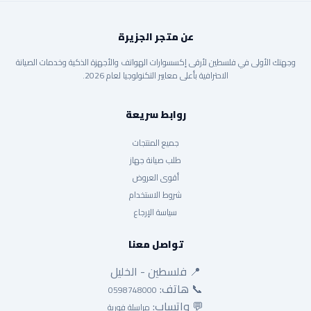
عن متجر الجزيرة
وجهتك الأولى في فلسطين لأرقى إكسسوارات الهواتف والأجهزة الذكية وخدمات الصيانة
الاحترافية بأعلى معايير التكنولوجيا لعام 2026.
روابط سريعة
جميع المنتجات
طلب صيانة جهاز
أقوى العروض
شروط الاستخدام
سياسة الإرجاع
تواصل معنا
📍 فلسطين - الخليل
📞 هاتف:
0598748000
💬 واتساب:
مراسلة فورية