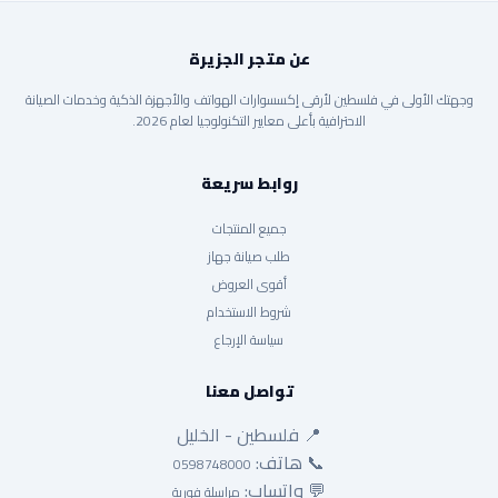
عن متجر الجزيرة
وجهتك الأولى في فلسطين لأرقى إكسسوارات الهواتف والأجهزة الذكية وخدمات الصيانة
الاحترافية بأعلى معايير التكنولوجيا لعام 2026.
روابط سريعة
جميع المنتجات
طلب صيانة جهاز
أقوى العروض
شروط الاستخدام
سياسة الإرجاع
تواصل معنا
📍 فلسطين - الخليل
📞 هاتف:
0598748000
💬 واتساب:
مراسلة فورية