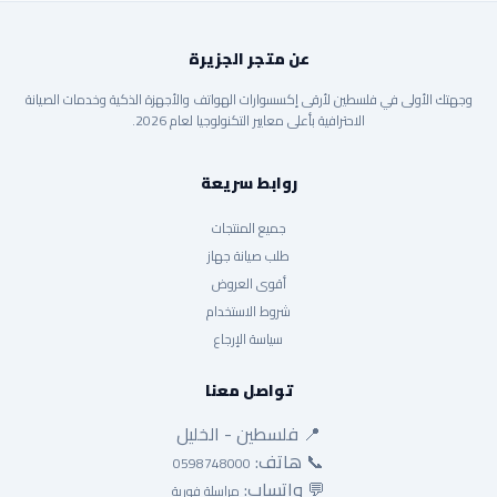
عن متجر الجزيرة
وجهتك الأولى في فلسطين لأرقى إكسسوارات الهواتف والأجهزة الذكية وخدمات الصيانة
الاحترافية بأعلى معايير التكنولوجيا لعام 2026.
روابط سريعة
جميع المنتجات
طلب صيانة جهاز
أقوى العروض
شروط الاستخدام
سياسة الإرجاع
تواصل معنا
📍 فلسطين - الخليل
📞 هاتف:
0598748000
💬 واتساب:
مراسلة فورية