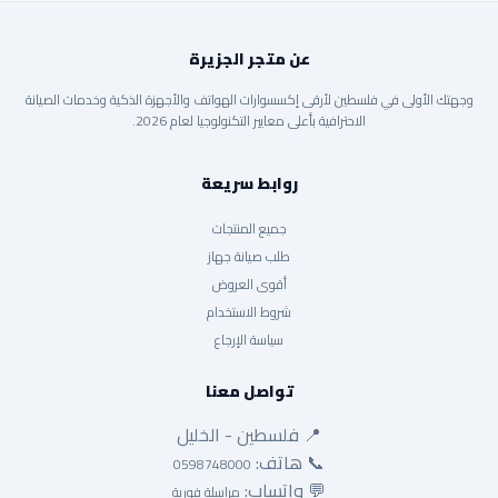
عن متجر الجزيرة
وجهتك الأولى في فلسطين لأرقى إكسسوارات الهواتف والأجهزة الذكية وخدمات الصيانة
الاحترافية بأعلى معايير التكنولوجيا لعام 2026.
روابط سريعة
جميع المنتجات
طلب صيانة جهاز
أقوى العروض
شروط الاستخدام
سياسة الإرجاع
تواصل معنا
📍 فلسطين - الخليل
📞 هاتف:
0598748000
💬 واتساب:
مراسلة فورية