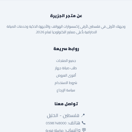
عن متجر الجزيرة
وجهتك الأولى في فلسطين لأرقى إكسسوارات الهواتف والأجهزة الذكية وخدمات الصيانة
الاحترافية بأعلى معايير التكنولوجيا لعام 2026.
روابط سريعة
جميع المنتجات
طلب صيانة جهاز
أقوى العروض
شروط الاستخدام
سياسة الإرجاع
تواصل معنا
📍 فلسطين - الخليل
📞 هاتف:
0598748000
💬 واتساب:
مراسلة فورية