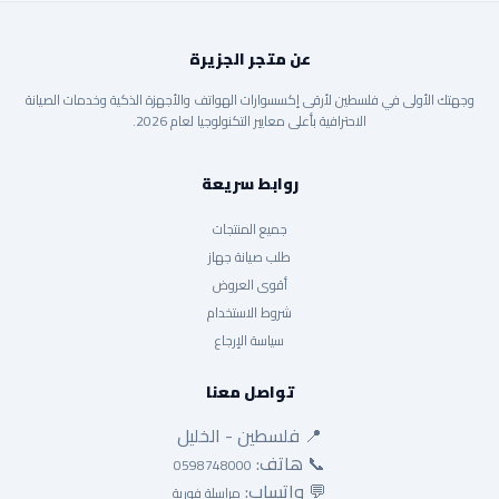
عن متجر الجزيرة
وجهتك الأولى في فلسطين لأرقى إكسسوارات الهواتف والأجهزة الذكية وخدمات الصيانة
الاحترافية بأعلى معايير التكنولوجيا لعام 2026.
روابط سريعة
جميع المنتجات
طلب صيانة جهاز
أقوى العروض
شروط الاستخدام
سياسة الإرجاع
تواصل معنا
📍 فلسطين - الخليل
📞 هاتف:
0598748000
💬 واتساب:
مراسلة فورية