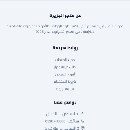
عن متجر الجزيرة
وجهتك الأولى في فلسطين لأرقى إكسسوارات الهواتف والأجهزة الذكية وخدمات الصيانة
الاحترافية بأعلى معايير التكنولوجيا لعام 2026.
روابط سريعة
جميع المنتجات
طلب صيانة جهاز
أقوى العروض
شروط الاستخدام
سياسة الإرجاع
تواصل معنا
📍 فلسطين - الخليل
📞 هاتف:
0598748000
💬 واتساب:
مراسلة فورية