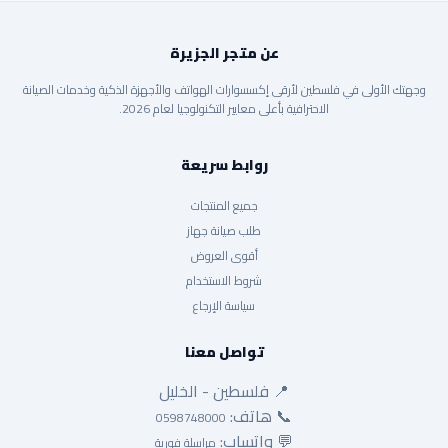
عن متجر الجزيرة
وجهتك الأولى في فلسطين لأرقى إكسسوارات الهواتف والأجهزة الذكية وخدمات الصيانة
الاحترافية بأعلى معايير التكنولوجيا لعام 2026.
روابط سريعة
جميع المنتجات
طلب صيانة جهاز
أقوى العروض
شروط الاستخدام
سياسة الإرجاع
تواصل معنا
📍 فلسطين - الخليل
📞 هاتف:
0598748000
💬 واتساب:
مراسلة فورية