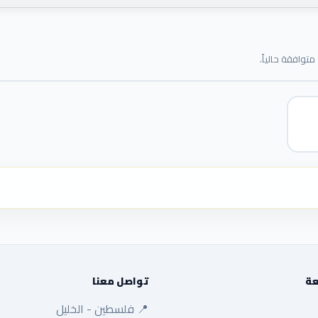
توافقة حالياً.
عة
تواصل معنا
📍 فلسطين - الخليل