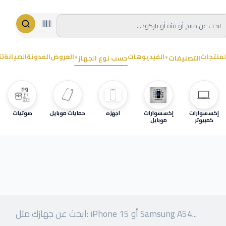
لمنتجات
الفيديوهات
العروض
المدونة
الصيانة
تت
التصنيفات
حسب نوع الجهاز
▼
▼
إكسسوارات
إكسسوارات
اجهزه
حمايات موبايل
صوتيات
كمبيوتر
موبايل