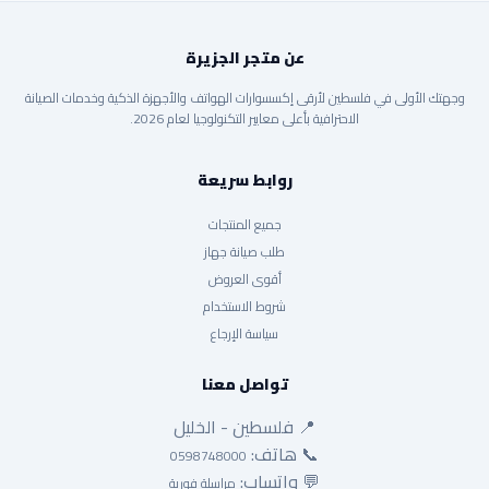
عن متجر الجزيرة
وجهتك الأولى في فلسطين لأرقى إكسسوارات الهواتف والأجهزة الذكية وخدمات الصيانة
الاحترافية بأعلى معايير التكنولوجيا لعام 2026.
روابط سريعة
جميع المنتجات
طلب صيانة جهاز
أقوى العروض
شروط الاستخدام
سياسة الإرجاع
تواصل معنا
📍 فلسطين - الخليل
📞 هاتف:
0598748000
💬 واتساب:
مراسلة فورية