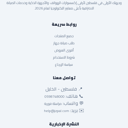
وجهتك الأولى في فلسطين لأرقى إكسسوارات الهواتف والأجهزة الذكية وخدمات الصيانة
الاحترافية بأعلى معايير التكنولوجيا لعام 2026.
روابط سريعة
جميع المنتجات
طلب صيانة جهاز
أقوى العروض
شروط الاستخدام
سياسة الإرجاع
تواصل معنا
📍 فلسطين - الخليل
📞 هاتف:
0598748000
💬 واتساب:
مراسلة فورية
✉️ بريد:
help@jzpal.com
النشرة الإخبارية