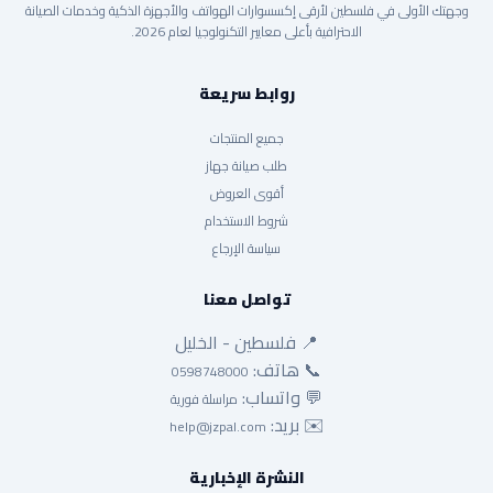
وجهتك الأولى في فلسطين لأرقى إكسسوارات الهواتف والأجهزة الذكية وخدمات الصيانة
الاحترافية بأعلى معايير التكنولوجيا لعام 2026.
روابط سريعة
جميع المنتجات
طلب صيانة جهاز
أقوى العروض
شروط الاستخدام
سياسة الإرجاع
تواصل معنا
📍 فلسطين - الخليل
📞 هاتف:
0598748000
💬 واتساب:
مراسلة فورية
✉️ بريد:
help@jzpal.com
النشرة الإخبارية