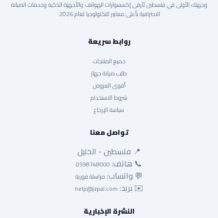
وجهتك الأولى في فلسطين لأرقى إكسسوارات الهواتف والأجهزة الذكية وخدمات الصيانة
الاحترافية بأعلى معايير التكنولوجيا لعام 2026.
روابط سريعة
جميع المنتجات
طلب صيانة جهاز
أقوى العروض
شروط الاستخدام
سياسة الإرجاع
تواصل معنا
📍 فلسطين - الخليل
📞 هاتف:
0598748000
💬 واتساب:
مراسلة فورية
✉️ بريد:
help@jzpal.com
النشرة الإخبارية