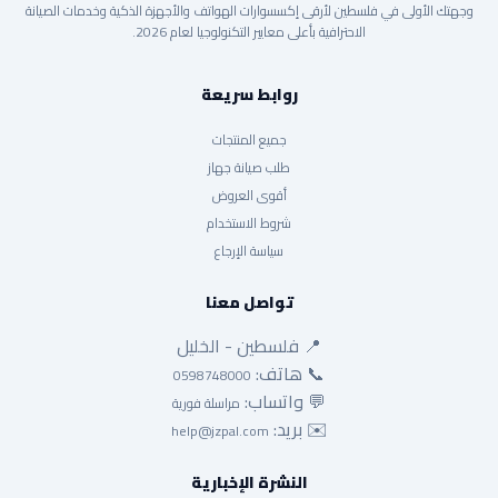
وجهتك الأولى في فلسطين لأرقى إكسسوارات الهواتف والأجهزة الذكية وخدمات الصيانة
الاحترافية بأعلى معايير التكنولوجيا لعام 2026.
روابط سريعة
جميع المنتجات
طلب صيانة جهاز
أقوى العروض
شروط الاستخدام
سياسة الإرجاع
تواصل معنا
📍 فلسطين - الخليل
📞 هاتف:
0598748000
💬 واتساب:
مراسلة فورية
✉️ بريد:
help@jzpal.com
النشرة الإخبارية