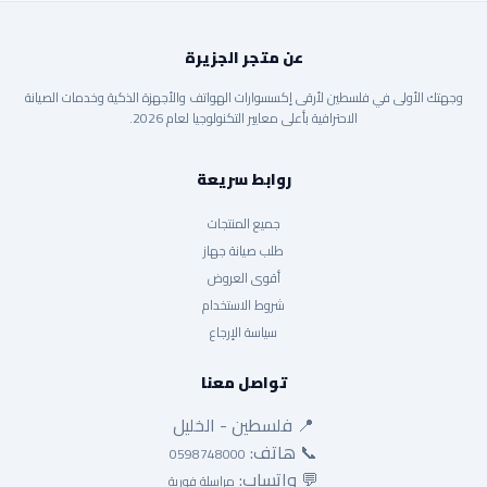
عن متجر الجزيرة
وجهتك الأولى في فلسطين لأرقى إكسسوارات الهواتف والأجهزة الذكية وخدمات الصيانة
الاحترافية بأعلى معايير التكنولوجيا لعام 2026.
روابط سريعة
جميع المنتجات
طلب صيانة جهاز
أقوى العروض
شروط الاستخدام
سياسة الإرجاع
تواصل معنا
📍 فلسطين - الخليل
📞 هاتف:
0598748000
💬 واتساب:
مراسلة فورية