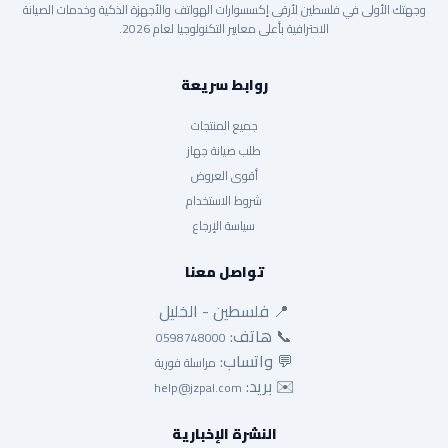
وجهتك الأولى في فلسطين لأرقى إكسسوارات الهواتف والأجهزة الذكية وخدمات الصيانة
الاحترافية بأعلى معايير التكنولوجيا لعام 2026.
روابط سريعة
جميع المنتجات
طلب صيانة جهاز
أقوى العروض
شروط الاستخدام
سياسة الإرجاع
تواصل معنا
📍 فلسطين - الخليل
📞 هاتف:
0598748000
💬 واتساب:
مراسلة فورية
✉️ بريد:
help@jzpal.com
النشرة الإخبارية