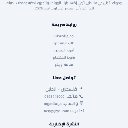
وجهتك الأولى في فلسطين لأرقى إكسسوارات الهواتف والأجهزة الذكية وخدمات الصيانة
الاحترافية بأعلى معايير التكنولوجيا لعام 2026.
روابط سريعة
جميع المنتجات
طلب صيانة جهاز
أقوى العروض
شروط الاستخدام
سياسة الإرجاع
تواصل معنا
📍 فلسطين - الخليل
📞 هاتف:
0598748000
💬 واتساب:
مراسلة فورية
✉️ بريد:
help@jzpal.com
النشرة الإخبارية