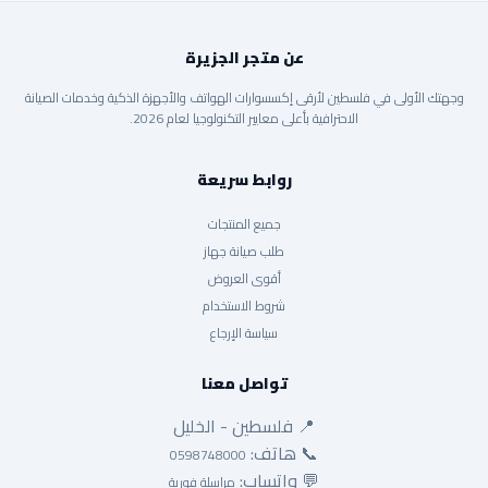
عن متجر الجزيرة
وجهتك الأولى في فلسطين لأرقى إكسسوارات الهواتف والأجهزة الذكية وخدمات الصيانة
الاحترافية بأعلى معايير التكنولوجيا لعام 2026.
روابط سريعة
جميع المنتجات
طلب صيانة جهاز
أقوى العروض
شروط الاستخدام
سياسة الإرجاع
تواصل معنا
📍 فلسطين - الخليل
📞 هاتف:
0598748000
💬 واتساب:
مراسلة فورية