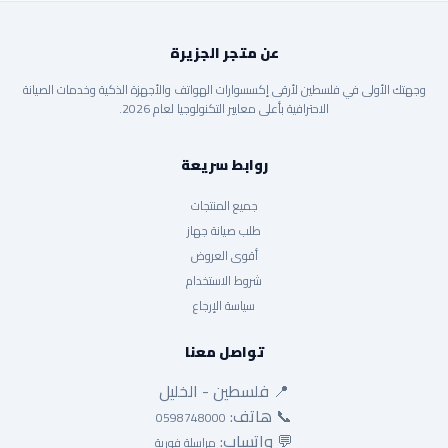
عن متجر الجزيرة
وجهتك الأولى في فلسطين لأرقى إكسسوارات الهواتف والأجهزة الذكية وخدمات الصيانة
الاحترافية بأعلى معايير التكنولوجيا لعام 2026.
روابط سريعة
جميع المنتجات
طلب صيانة جهاز
أقوى العروض
شروط الاستخدام
سياسة الإرجاع
تواصل معنا
📍 فلسطين - الخليل
📞 هاتف:
0598748000
💬 واتساب:
مراسلة فورية