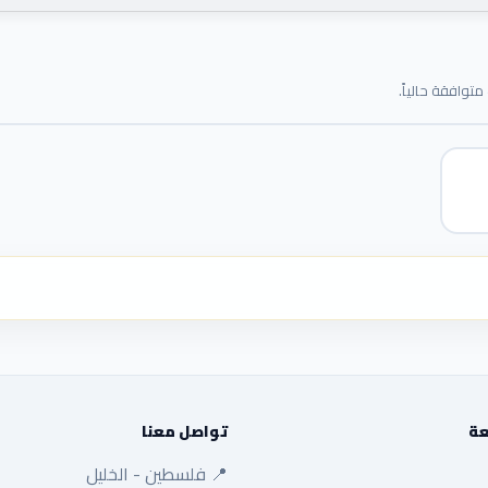
توافقة حالياً.
عة
تواصل معنا
📍 فلسطين - الخليل