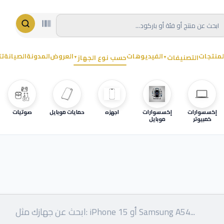
لمنتجات
الفيديوهات
العروض
المدونة
الصيانة
تت
التصنيفات
حسب نوع الجهاز
▼
▼
إكسسوارات
إكسسوارات
اجهزه
حمايات موبايل
صوتيات
كمبيوتر
موبايل