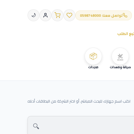
تواصل معنا: 0598748000
🌙
بع الطلب
📦
صيانة ومعدات
مبردات
اكتب اسم جهازك للبحث المباشر، أو اختر الشركة من البطاقات أدناه
🔍