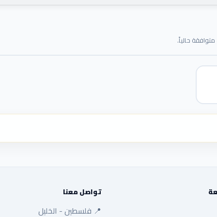
توافقة حالياً.
عة
تواصل معنا
📍 فلسطين - الخليل