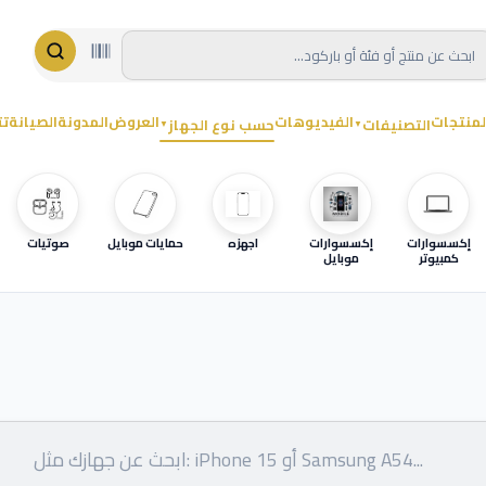
لمنتجات
الفيديوهات
العروض
المدونة
الصيانة
تت
التصنيفات
حسب نوع الجهاز
▼
▼
إكسسوارات
إكسسوارات
اجهزه
حمايات موبايل
صوتيات
كمبيوتر
موبايل