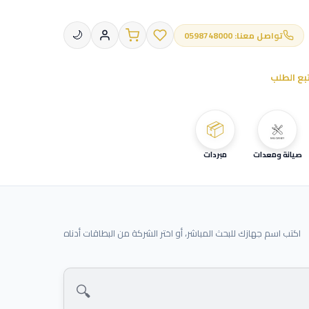
تواصل معنا: 0598748000
🌙
بع الطلب
📦
صيانة ومعدات
مبردات
اكتب اسم جهازك للبحث المباشر، أو اختر الشركة من البطاقات أدناه
🔍